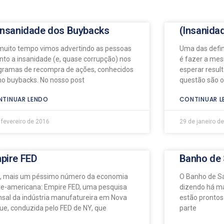
Insanidade dos Buybacks
(Insanida
muito tempo vimos advertindo as pessoas
Uma das defin
nto a insanidade (e, quase corrupção) nos
é fazer a mes
gramas de recompra de ações, conhecidos
esperar resul
o buybacks. No nosso post
questão são o
TINUAR LENDO
CONTINUAR L
 fevereiro de 2016
29 de janeiro d
pire FED
Banho de
, mais um péssimo número da economia
O Banho de 
te-americana: Empire FED, uma pesquisa
dizendo há m
sal da indústria manufatureira em Nova
estão prontos
que, conduzida pelo FED de NY, que
parte