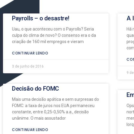
Payrolls – o desastre!
A 
Uau, o que aconteceu com o Payrolls? Seria
Há 
culpa do clima de novo? O consenso era o da
qua
criação de 160 mil empregos e vieram
pro
com
CONTINUAR LENDO
CON
3 de junho de 2016
9 de
Decisão do FOMC
Em
Mais uma decisão apática e sem surpresas do
FOMC: a taxa de juros nos EUA permaneceu
Ops
constante, entre 0,25-0,50% a.a., decisão
nor
unânime. O mais assustador
men
Ior
CONTINUAR LENDO