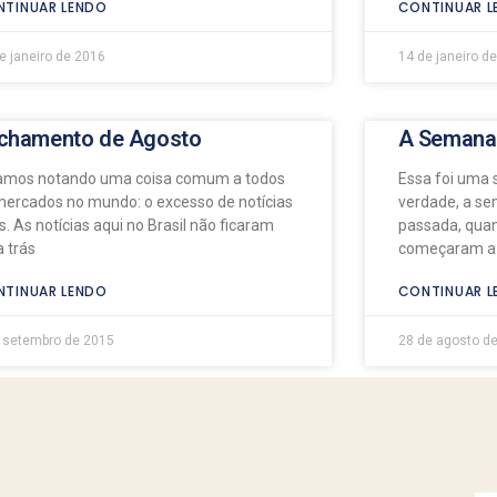
TINUAR LENDO
CONTINUAR L
e janeiro de 2016
14 de janeiro d
chamento de Agosto
A Semana
amos notando uma coisa comum a todos
Essa foi uma
mercados no mundo: o excesso de notícias
verdade, a s
s. As notícias aqui no Brasil não ficaram
passada, qua
a trás
começaram a c
TINUAR LENDO
CONTINUAR L
 setembro de 2015
28 de agosto d