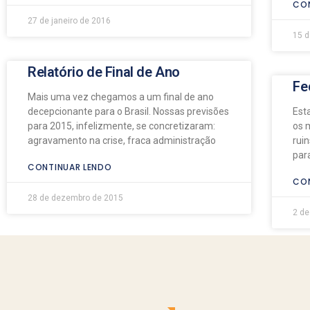
CON
27 de janeiro de 2016
15 d
Relatório de Final de Ano
Fe
Mais uma vez chegamos a um final de ano
decepcionante para o Brasil. Nossas previsões
Est
para 2015, infelizmente, se concretizaram:
os 
agravamento na crise, fraca administração
ruin
par
CONTINUAR LENDO
CON
28 de dezembro de 2015
2 de