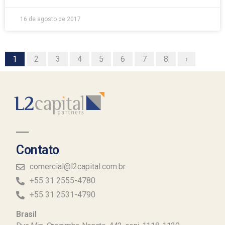
16 de agosto de 2017
1
2
3
4
5
6
7
8
›
Contato
comercial@l2capital.com.br
+55 31 2555-4780
+55 31 2531-4790
Brasil