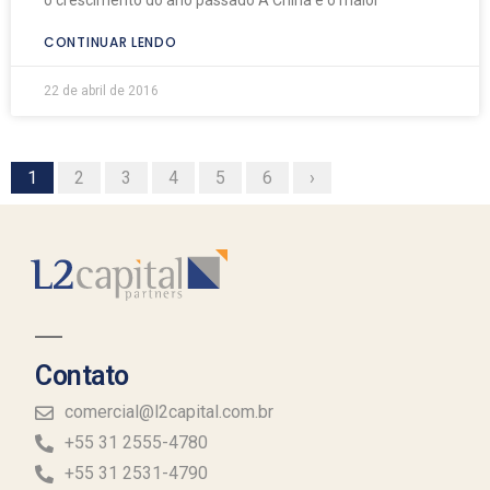
CONTINUAR LENDO
22 de abril de 2016
1
2
3
4
5
6
›
Contato
comercial@l2capital.com.br
+55 31 2555-4780
+55 31 2531-4790