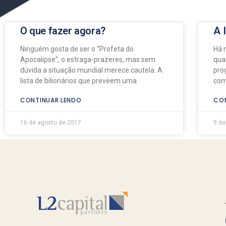
O que fazer agora?
A 
Ninguém gosta de ser o “Profeta do
Há 
Apocalipse”, o estraga-prazeres, mas sem
qua
dúvida a situação mundial merece cautela. A
pro
lista de bilionários que preveem uma
com
CONTINUAR LENDO
CON
16 de agosto de 2017
9 de