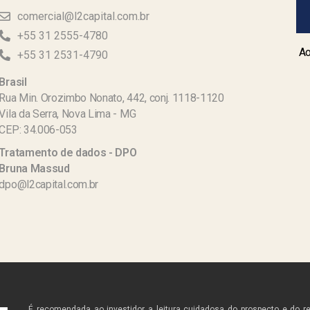
comercial@l2capital.com.br
+55 31 2555-4780
Ao
+55 31 2531-4790
Brasil
Rua Min. Orozimbo Nonato, 442, conj. 1118-1120
Vila da Serra, Nova Lima - MG
CEP: 34.006-053
Tratamento de dados - DPO
Bruna Massud
dpo@l2capital.com.br
É recomendada ao investidor a leitura cuidadosa do prospecto e do r