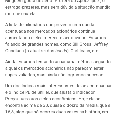
Ninguém gosta de ser o “Profeta do Apocalipse”, o
estraga-prazeres, mas sem dúvida a situação mundial
merece cautela.
A lista de bilionários que preveem uma queda
acentuada nos mercados acionários continua
aumentando e eles merecem ser ouvidos. Estamos
falando de grandes nomes, como Bill Gross, Jeffrey
Gundlach (o atual rei dos
bonds
), Carl Icahn, etc.
Ainda estamos tentando achar uma métrica, segundo
a qual os mercados acionários não pareçam estar
superavaliados, mas ainda não logramos sucesso.
Um dos índices mais interessantes de se acompanhar
é o Índice PE de Shiller, que ajusta o indicador
Preço/Lucro aos ciclos econômicos. Hoje ele se
encontra acima de 30, quase o dobro da média, que é
16,8, algo que só ocorreu duas vezes na história, em