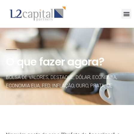
O que fazer agora?
BOLSA DE VALORES
,
DESTAQUE
,
DÓLAR
,
ECONOMIA
,
ECONOMIA EUA
,
FED
,
INFLAÇÃO
,
OURO
,
PRATA
,
QE