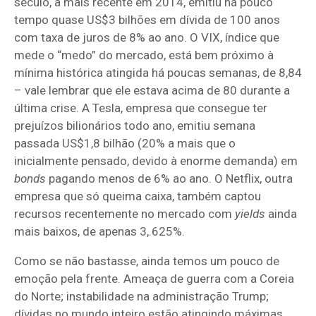
século, a mais recente em 2014, emitiu há pouco
tempo quase US$3 bilhões em dívida de 100 anos
com taxa de juros de 8% ao ano. O VIX, índice que
mede o “medo” do mercado, está bem próximo à
mínima histórica atingida há poucas semanas, de 8,84
– vale lembrar que ele estava acima de 80 durante a
última crise. A Tesla, empresa que consegue ter
prejuízos bilionários todo ano, emitiu semana
passada US$1,8 bilhão (20% a mais que o
inicialmente pensado, devido à enorme demanda) em
bonds
pagando menos de 6% ao ano. O Netflix, outra
empresa que só queima caixa, também captou
recursos recentemente no mercado com
yields
ainda
mais baixos, de apenas 3,.625%.
Como se não bastasse, ainda temos um pouco de
emoção pela frente. Ameaça de guerra com a Coreia
do Norte; instabilidade na administração Trump;
dívidas no mundo inteiro estão atingindo máximas