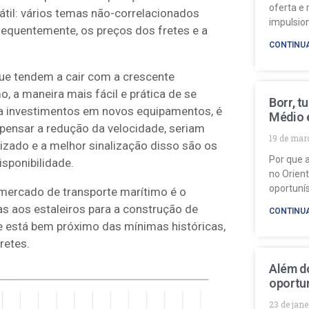
oferta e 
átil: vários temas não-correlacionados
impulsio
sequentemente, os preços dos fretes e a
CONTINU
ue tendem a cair com a crescente
, a maneira mais fácil e prática de se
Borr, t
 a investimentos em novos equipamentos, é
Médio 
pensar a redução da velocidade, seriam
19 de mar
zado e a melhor sinalização disso são os
Por que a
sponibilidade.
no Orien
oportuní
mercado de transporte marítimo é o
as aos estaleiros para a construção de
CONTINU
e está bem próximo das mínimas históricas,
retes.
Além do
oportun
23 de jan