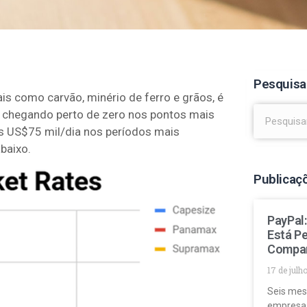
Pesquisa
ais como carvão, minério de ferro e grãos, é
s chegando perto de zero nos pontos mais
os US$75 mil/dia nos períodos mais
abaixo.
Publicaç
PayPal
Está P
Compa
17 de julh
Seis mes
empresa