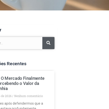
r
ões Recentes
: O Mercado Finalmente
ercebendo o Valor da
nhia
o de 2026
Nenhum comentário
es após defendermos que a
 estava profundamente