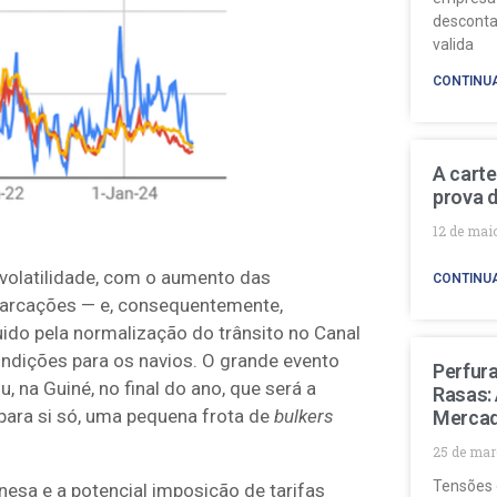
desconta
valida
CONTINU
A carte
prova d
12 de mai
volatilidade, com o aumento das
CONTINU
arcações — e, consequentemente,
do pela normalização do trânsito no Canal
ndições para os navios. O grande evento
Perfur
na Guiné, no final do ano, que será a
Rasas:
para si só, uma pequena frota de
bulkers
Mercad
25 de mar
Tensões 
esa e a potencial imposição de tarifas