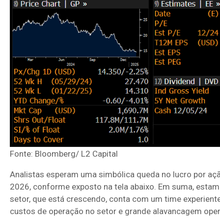
Fonte: Bloomberg/ L2 Capital
Analistas esperam uma simbólica queda no lucro por aç
2026, conforme exposto na tela abaixo. Em suma, est
setor, que está crescendo, conta com um time experien
custos de operação no setor e grande alavancagem opera