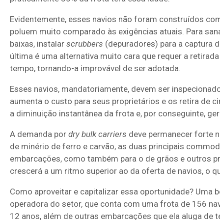
Evidentemente, esses navios não foram construídos co
poluem muito comparado às exigências atuais. Para sana
baixas, instalar
scrubbers
(depuradores) para a captura do
última é uma alternativa muito cara que requer a retira
tempo, tornando-a improvável de ser adotada.
Esses navios, mandatoriamente, devem ser inspecionados
aumenta o custo para seus proprietários e os retira de 
a diminuição instantânea da frota e, por conseguinte, g
A demanda por
dry bulk
carriers
deve permanecer forte n
de minério de ferro e carvão, as duas principais commod
embarcações, como também para o de grãos e outros pr
crescerá a um ritmo superior ao da oferta de navios, o q
Como aproveitar e capitalizar essa oportunidade? Uma bo
operadora do setor, que conta com uma frota de 156 nav
12 anos, além de outras embarcações que ela aluga de 