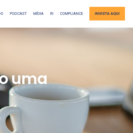
DO
PODCAST
MÍDIA
RI
COMPLIANCE
INVISTA AQUI
ndo uma