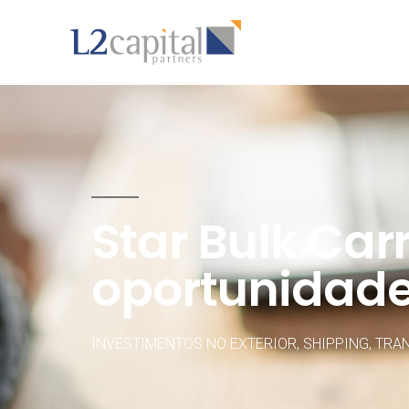
Star Bulk Car
oportunidade
INVESTIMENTOS NO EXTERIOR
,
SHIPPING
,
TRA