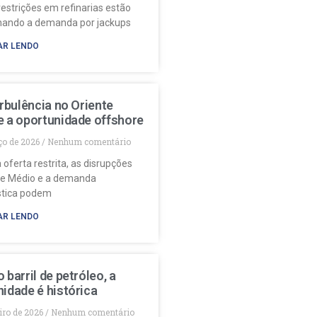
restrições em refinarias estão
nando a demanda por jackups
AR LENDO
urbulência no Oriente
e a oportunidade offshore
ço de 2026
Nenhum comentário
 oferta restrita, as disrupções
te Médio e a demanda
stica podem
AR LENDO
 barril de petróleo, a
idade é histórica
eiro de 2026
Nenhum comentário