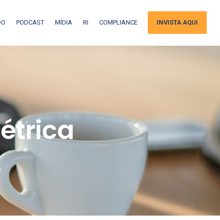
DO
PODCAST
MÍDIA
RI
COMPLIANCE
INVISTA AQUI
étrica