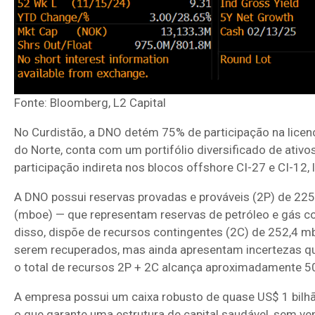
Fonte: Bloomberg, L2 Capital
No Curdistão, a DNO detém 75% de participação na licen
do Norte, conta com um portifólio diversificado de ativo
participação indireta nos blocos offshore CI-27 e CI-12,
A DNO possui reservas provadas e prováveis (2P) de 225,
(mboe) — que representam reservas de petróleo e gás co
disso, dispõe de recursos contingentes (2C) de 252,4 
serem recuperados, mas ainda apresentam incertezas qua
o total de recursos 2P + 2C alcança aproximadamente 
A empresa possui um caixa robusto de quase US$ 1 bilhão
o que garante uma estrutura de capital saudável, sem ve