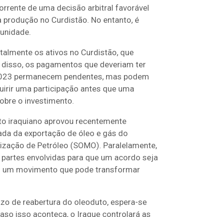
rrente de uma decisão arbitral favorável
a produção no Curdistão. No entanto, é
unidade.
almente os ativos no Curdistão, que
 disso, os pagamentos que deveriam ter
e 2023 permanecem pendentes, mas podem
uirir uma participação antes que uma
sobre o investimento.
nto iraquiano aprovou recentemente
da da exportação de óleo e gás do
ização de Petróleo (SOMO). Paralelamente,
 partes envolvidas para que um acordo seja
 — um movimento que pode transformar
azo de reabertura do oleoduto, espera-se
Caso isso aconteça, o Iraque controlará as