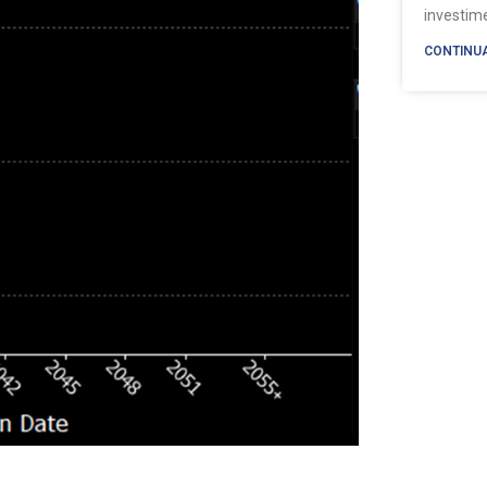
investi
CONTINU