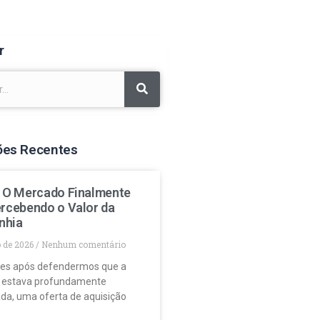
r
ões Recentes
: O Mercado Finalmente
ercebendo o Valor da
nhia
o de 2026
Nenhum comentário
es após defendermos que a
 estava profundamente
da, uma oferta de aquisição