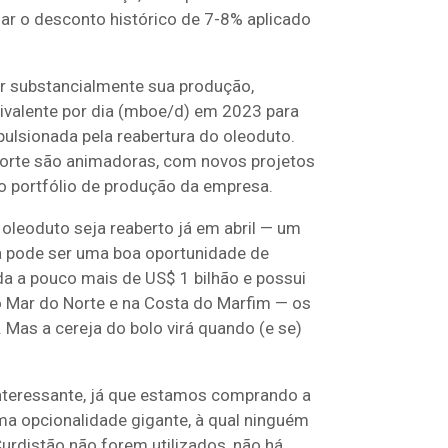
ar o desconto histórico de 7-8% aplicado
r substancialmente sua produção,
ivalente por dia (mboe/d) em 2023 para
lsionada pela reabertura do oleoduto.
Norte são animadoras, com novos projetos
o portfólio de produção da empresa.
 oleoduto seja reaberto já em abril — um
a pode ser uma boa oportunidade de
a a pouco mais de US$ 1 bilhão e possui
o Mar do Norte e na Costa do Marfim — os
. Mas a cereja do bolo virá quando (e se)
interessante, já que estamos comprando a
ma opcionalidade gigante, à qual ninguém
 Curdistão não forem utilizados, não há