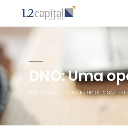
DNO: Uma opo
INVESTIMENTOS NO EXTERIOR
,
OIL & GAS
,
PETR