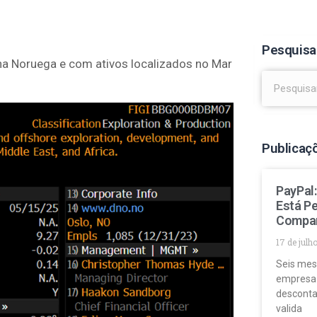
Pesquisa
na Noruega e com ativos localizados no Mar
Publicaç
PayPal
Está P
Compa
17 de julh
Seis mes
empresa
desconta
valida