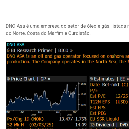
DNO Asa é uma empresa do setor de óleo e gás, listada 
do Norte, Costa do Marfim e Curdistão.