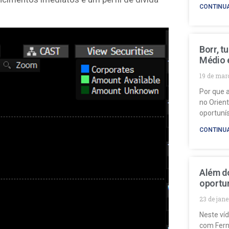
CONTINU
Borr, t
Médio 
19 de mar
Por que a
no Orien
oportuní
CONTINU
Além do
oportun
23 de jan
Neste ví
com Fern