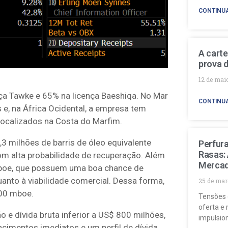
CONTINU
A carte
prova d
12 de mai
ça Tawke e 65% na licença Baeshiqa. No Mar
CONTINU
s e, na África Ocidental, a empresa tem
 localizados na Costa do Marfim.
3 milhões de barris de óleo equivalente
Perfur
Rasas:
m alta probabilidade de recuperação. Além
Mercad
mboe, que possuem uma boa chance de
nto à viabilidade comercial. Dessa forma,
25 de mar
500 mboe.
Tensões 
oferta e 
 e dívida bruta inferior a US$ 800 milhões,
impulsio
ncimentos imediatos e um perfil de dívida