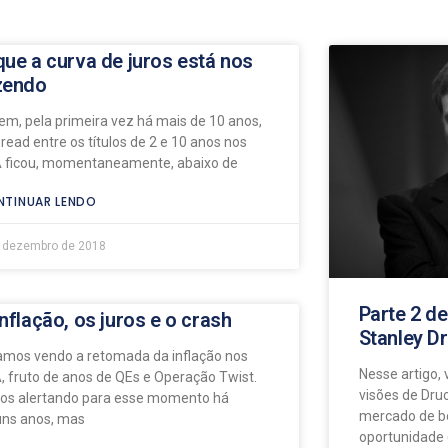
que a curva de juros está nos
zendo
em, pela primeira vez há mais de 10 anos,
pread entre os títulos de 2 e 10 anos nos
 ficou, momentaneamente, abaixo de
TINUAR LENDO
e dezembro de 2018
Parte 2 d
inflação, os juros e o crash
Stanley D
amos vendo a retomada da inflação nos
Nesse artigo,
, fruto de anos de QEs e Operação Twist.
visões de Dru
os alertando para esse momento há
mercado de bo
uns anos, mas
oportunidade 