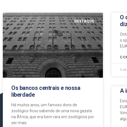
O 
DESTAQUE
di
Ont
o s
EUA
CON
5 d
Os bancos centrais e nossa
A 
liberdade
Est
Há muitos anos, um famoso dono de
EUA
zoológico ficou sabendo de uma nova gazela
Vim
na África, que era bem rara em zoológicos por
alg
ser mais