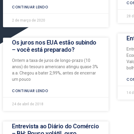
CON
CONTINUAR LENDO
28 d
2 de março de 2020
En
Os juros nos EUA estão subindo
– você está preparado?
Ent
Eco
Ontem a taxa de juros de longo-prazo (10
Val
anos) do tesouro americano atingiu quase 3%
bol
a.a. Chegou a bater 2,99%, antes de encerrar
um pouco
CON
CONTINUAR LENDO
14 
24 de abril de 2018
Entrevista ao Diário do Comércio
– BH: Pouco volátil, ouro