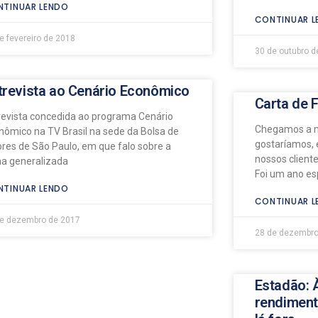
TINUAR LENDO
CONTINUAR L
e fevereiro de 2018
30 de outubro d
trevista ao Cenário Econômico
Carta de 
revista concedida ao programa Cenário
Chegamos a ma
nômico na TV Brasil na sede da Bolsa de
gostaríamos, 
ores de São Paulo, em que falo sobre a
nossos cliente
ha generalizada
Foi um ano es
TINUAR LENDO
CONTINUAR L
de dezembro de 2017
28 de dezembro
Estadão: 
rendiment