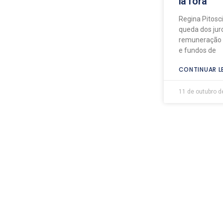
lá fora
Regina Pitosc
queda dos jur
remuneração d
e fundos de
CONTINUAR L
11 de outubro d