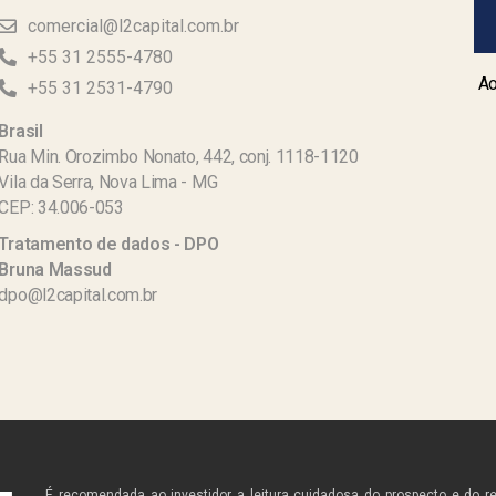
comercial@l2capital.com.br
+55 31 2555-4780
Ao
+55 31 2531-4790
Brasil
Rua Min. Orozimbo Nonato, 442, conj. 1118-1120
Vila da Serra, Nova Lima - MG
CEP: 34.006-053
Tratamento de dados - DPO
Bruna Massud
dpo@l2capital.com.br
É recomendada ao investidor a leitura cuidadosa do prospecto e do r