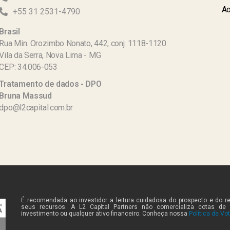
Ao
+55 31 2531-4790
Brasil
Rua Min. Orozimbo Nonato, 442, conj. 1118-1120
Vila da Serra, Nova Lima - MG
CEP: 34.006-053
Tratamento de dados - DPO
Bruna Massud
dpo@l2capital.com.br
É recomendada ao investidor a leitura cuidadosa do prospecto e do r
seus recursos. A L2 Capital Partners não comercializa cotas de
investimento ou qualquer ativo financeiro. Conheça nossa
Política de Vo