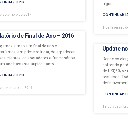
TINUAR LENDO
alguns,
CONTINUAR L
e setembro de 2017
1 de fevereiro 
latório de Final de Ano – 2016
gamos a mais um final de ano e
Update no
taríamos, em primeiro lugar, de agradecer
sos clientes, colaboradores e funcionários.
Desde as elei
 um ano bastante atípico, tanto
sofrendo perd
de US$60/oz 
TINUAR LENDO
resultado. T
definitivamen
de dezembro de 2016
CONTINUAR L
13 de dezembro