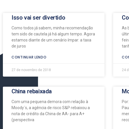
Isso vai ser divertido
Co
Como todos já sabem, minha recomendação
As 
tem sido de cautela já há algum tempo. Agora
últ
estamos diante de um cenário ímpar: a taxa
fei
de juros
tar
CONTINUAR LENDO
CON
27 de novembro de 2018
24 d
China rebaixada
Mo
Com uma pequena demora com relação à
Por
Moody´s, a agência de risco S&P rebaixou a
Pau
nota de crédito da China de AA- para A+
mer
(perspectiva
rec