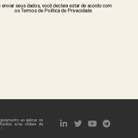
 enviar seus dados, você declara estar de acordo com
os Termos de Política de Privacidade
egulamento ao aplicar os
 fundos e/ou clubes de
to
.