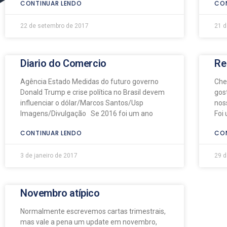
CONTINUAR LENDO
CON
22 de setembro de 2017
21 d
Diario do Comercio
Re
Agência Estado Medidas do futuro governo
Che
Donald Trump e crise política no Brasil devem
gos
influenciar o dólar/Marcos Santos/Usp
nos
Imagens/Divulgação Se 2016 foi um ano
Foi
CONTINUAR LENDO
CON
3 de janeiro de 2017
29 
Novembro atípico
Normalmente escrevemos cartas trimestrais,
mas vale a pena um update em novembro,