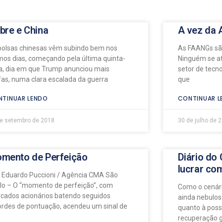
bre e China
A vez da 
bolsas chinesas vêm subindo bem nos
As FAANGs são
imos dias, começando pela última quinta-
Ninguém se at
ra, dia em que Trump anunciou mais
setor de tecn
ifas, numa clara escalada da guerra
que
TINUAR LENDO
CONTINUAR L
e setembro de 2018
30 de julho de 
mento de Perfeição
Diário do
lucrar co
: Eduardo Puccioni / Agência CMA São
lo – O “momento de perfeição”, com
Como o cenár
cados acionários batendo seguidos
ainda nebuloso
ordes de pontuação, acendeu um sinal de
quanto à poss
recuperação g