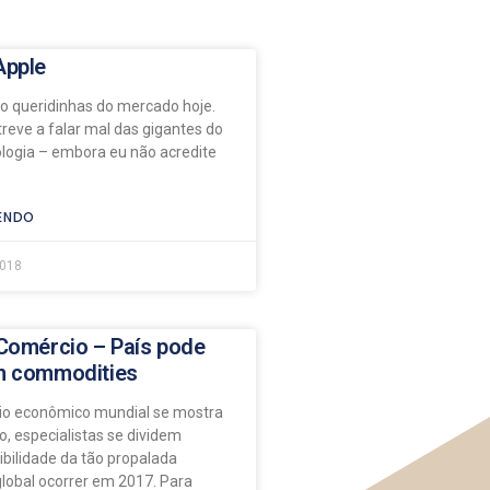
Apple
 queridinhas do mercado hoje.
reve a falar mal das gigantes do
ologia – embora eu não acredite
ENDO
2018
 Comércio – País pode
m commodities
io econômico mundial se mostra
, especialistas se dividem
ibilidade da tão propalada
lobal ocorrer em 2017. Para