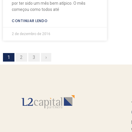
por ter sido um mês bem atípico. O mês
começou como todos até
CONTINUAR LENDO
2 de dezembro de 2016
1
2
3
›