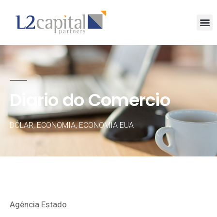
Diario do Comercio
DÓLAR
,
ECONOMIA
,
ECONOMIA EUA
Agência Estado