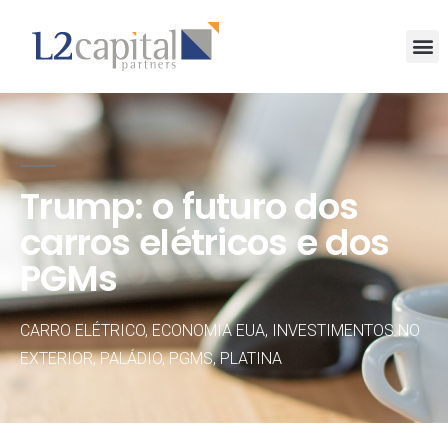
Trump: o futuro dos
carros elétricos e dos
PGMs
CARRO ELÉTRICO
,
ECONOMIA EUA
,
INVESTIMENTOS NO
EXTERIOR
,
PALÁDIO
,
PGMS
,
PLATINA