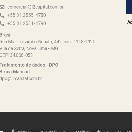
comercial@l2capital.com.br
+55 31 2555-4780
Ao
+55 31 2531-4790
Brasil
Rua Min. Orozimbo Nonato, 442, conj. 1118-1120
Vila da Serra, Nova Lima - MG
CEP: 34.006-053
Tratamento de dados - DPO
Bruna Massud
dpo@l2capital.com.br
É recomendada ao investidor a leitura cuidadosa do prospecto e do r