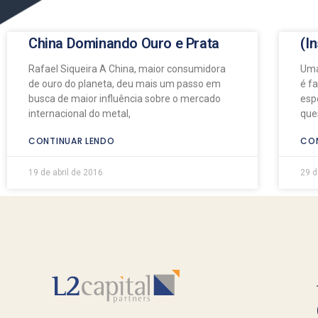
China Dominando Ouro e Prata
(I
Rafael Siqueira A China, maior consumidora
Uma
de ouro do planeta, deu mais um passo em
é f
busca de maior influência sobre o mercado
esp
internacional do metal,
que
CONTINUAR LENDO
CON
19 de abril de 2016
29 d