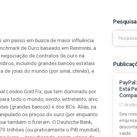
Pesquisa
s um passo em busca de maior influência
nchmark
de Ouro baseado em Renminbi, a
a negociação de contratos de ouro na
mbros, incluindo grandes bancos estatais
Publicaç
a de joias do mundo (por sinal, chinês), e
PayPal
Está P
nal
London Gold Fix
, que tem dominado por
Compa
para todo o mundo, sendo, entretanto, alvo
17 de julh
ntes (grandes bancos) e dos BCs. Aliás, na
anipulado os preços do ouro (por enquanto
Seis mes
empresa
 que também o fizeram. O Deutsche Bank,
desconta
0 trilhões (ou praticamente o PIB mundial),
valida