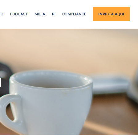
DO
PODCAST
MÍDIA
RI
COMPLIANCE
INVISTA AQUI
a