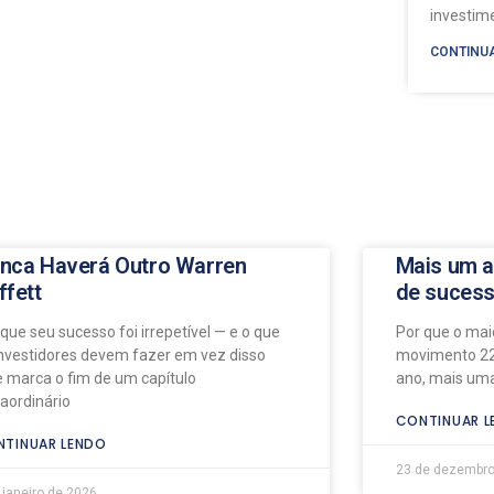
investi
CONTINU
nca Haverá Outro Warren
Mais um a
ffett
de suces
 que seu sucesso foi irrepetível — e o que
Por que o maio
investidores devem fazer em vez disso
movimento 22
e marca o fim de um capítulo
ano, mais uma
raordinário
CONTINUAR L
TINUAR LENDO
23 de dezembro
 janeiro de 2026