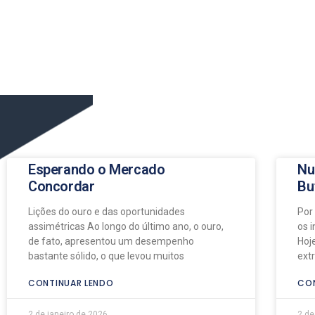
Esperando o Mercado
Nu
Concordar
Bu
Lições do ouro e das oportunidades
Por
assimétricas Ao longo do último ano, o ouro,
os 
de fato, apresentou um desempenho
Hoj
bastante sólido, o que levou muitos
ext
CONTINUAR LENDO
CON
2 de janeiro de 2026
2 de