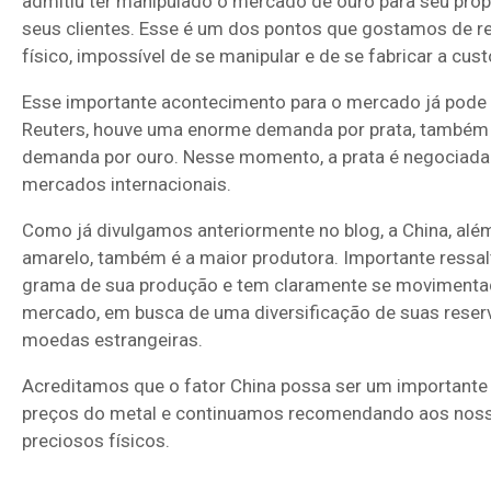
admitiu ter manipulado o mercado de ouro para seu própr
seus clientes. Esse é um dos pontos que gostamos de res
físico, impossível de se manipular e de se fabricar a cust
Esse importante acontecimento para o mercado já pode t
Reuters, houve uma enorme demanda por prata, também 
demanda por ouro. Nesse momento, a prata é negociada 
mercados internacionais.
Como já divulgamos anteriormente no blog, a China, alé
amarelo, também é a maior produtora. Importante ressa
grama de sua produção e tem claramente se movimentad
mercado, em busca de uma diversificação de suas reser
moedas estrangeiras.
Acreditamos que o fator China possa ser um importante
preços do metal e continuamos recomendando aos noss
preciosos físicos.