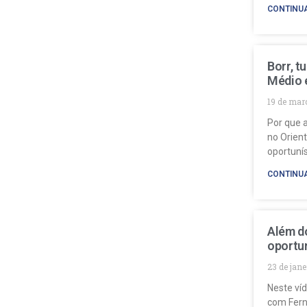
CONTINU
Borr, t
Médio 
19 de mar
Por que a
no Orien
oportuní
CONTINU
Além do
oportun
23 de jan
Neste ví
com Fern