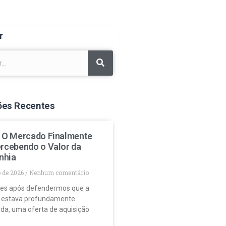
r
ões Recentes
: O Mercado Finalmente
ercebendo o Valor da
nhia
o de 2026
Nenhum comentário
es após defendermos que a
 estava profundamente
da, uma oferta de aquisição