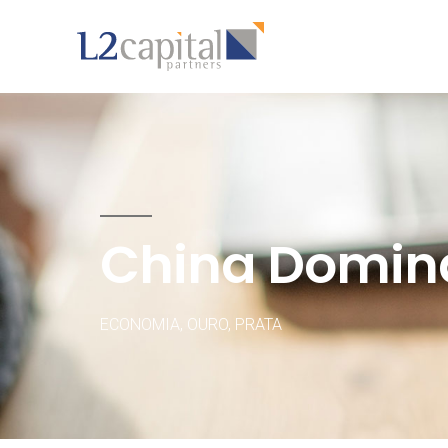
China Domina
ECONOMIA
,
OURO
,
PRATA