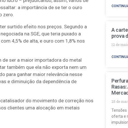
io lucro – prejudicando, assim, vários de
CONTINU
saltar: a importância de se ter o ouro
o zero.
er surtido efeito nos preços. Segundo a
A carte
negociada na SGE, que teria puxado a
prova d
com 4,5% de alta, e ouro com 1,8% nos
12 de mai
CONTINU
m de ser a maior importadora do metal
ltar também que ela não exporta nem um
o para ganhar maior relevância nesse
Perfur
vas e diminuição da dependência de
Rasas:
Mercad
 catalisador do movimento de correção nos
25 de mar
os clientes uma alocação em metais
Tensões 
oferta e 
impulsio