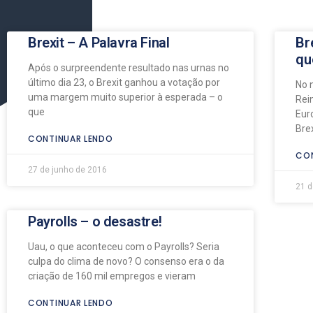
Brexit – A Palavra Final
Br
qu
Após o surpreendente resultado nas urnas no
último dia 23, o Brexit ganhou a votação por
No n
uma margem muito superior à esperada – o
Rei
que
Eur
Bre
CONTINUAR LENDO
CON
27 de junho de 2016
21 d
Payrolls – o desastre!
Uau, o que aconteceu com o Payrolls? Seria
culpa do clima de novo? O consenso era o da
criação de 160 mil empregos e vieram
CONTINUAR LENDO