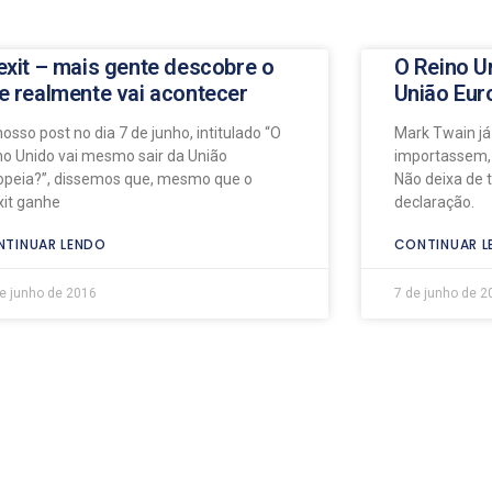
exit – mais gente descobre o
O Reino U
e realmente vai acontecer
União Eur
osso post no dia 7 de junho, intitulado “O
Mark Twain já
no Unido vai mesmo sair da União
importassem, 
opeia?”, dissemos que, mesmo que o
Não deixa de 
xit ganhe
declaração.
TINUAR LENDO
CONTINUAR L
e junho de 2016
7 de junho de 2