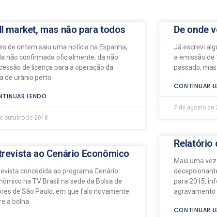
ll market, mas não para todos
De onde v
es de ontem saiu uma notícia na Espanha,
Já escrevi al
da não confirmada oficialmente, da não
a emissão de 
cessão de licença para a operação da
passado, mas v
a de urânio perto
CONTINUAR L
TINUAR LENDO
7 de agosto de
e outubro de 2018
Relatório 
trevista ao Cenário Econômico
Mais uma vez
revista concedida ao programa Cenário
decepcionante
nômico na TV Brasil na sede da Bolsa de
para 2015, in
ores de São Paulo, em que falo novamente
agravamento n
re a bolha
CONTINUAR L