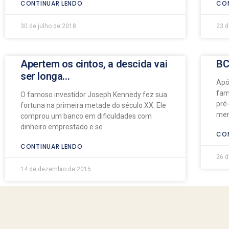
CONTINUAR LENDO
CON
30 de julho de 2018
23 
Apertem os cintos, a descida vai
BC
ser longa…
Apó
fam
O famoso investidor Joseph Kennedy fez sua
pré
fortuna na primeira metade do século XX. Ele
men
comprou um banco em dificuldades com
dinheiro emprestado e se
CON
CONTINUAR LENDO
26 d
14 de dezembro de 2015