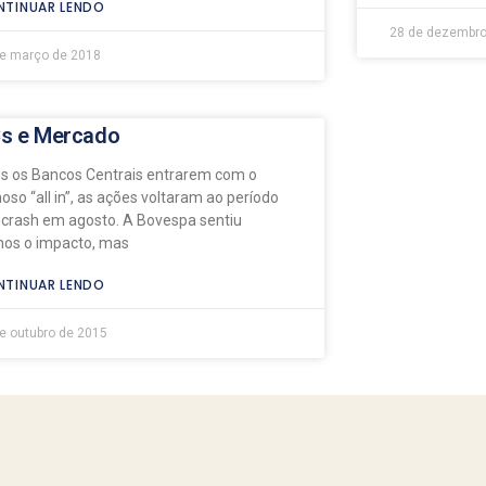
TINUAR LENDO
28 de dezembro
de março de 2018
s e Mercado
s os Bancos Centrais entrarem com o
oso “all in”, as ações voltaram ao período
-crash em agosto. A Bovespa sentiu
os o impacto, mas
TINUAR LENDO
e outubro de 2015