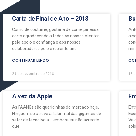
Carta de Final de Ano – 2018
Bu
Como de costume, gostaria de começar essa
Ant
carta agradecendo a todos os nossos clientes
ain
pelo apoio e confiança e aos nossos
con
colaboradores pelo excelente ano
min
CONTINUAR LENDO
CON
29 de dezembro de 2018
18 d
A vez da Apple
En
As FAANGs são queridinhas do mercado hoje.
Ent
Ninguém se atreve a falar mal das gigantes do
Eco
setor de tecnologia – embora eu não acredite
Val
que
sob