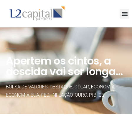
Apertem os cintos, a
descida vai ser longa…
BOLSA DE VALORES
,
DESTAQUE
,
DÓLAR
,
ECONOMIA
,
ECONOMIA EUA
,
FED
,
INFLAÇÃO
,
OURO
,
PIB
,
QE