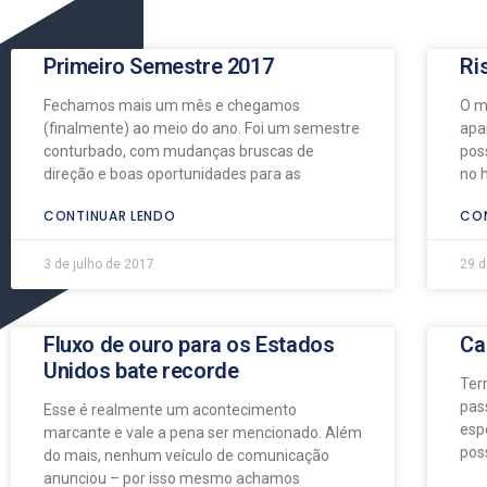
Primeiro Semestre 2017
Ri
Fechamos mais um mês e chegamos
O m
(finalmente) ao meio do ano. Foi um semestre
apa
conturbado, com mudanças bruscas de
pos
direção e boas oportunidades para as
no 
CONTINUAR LENDO
CON
3 de julho de 2017
29 d
Fluxo de ouro para os Estados
Ca
Unidos bate recorde
Ter
pas
Esse é realmente um acontecimento
esp
marcante e vale a pena ser mencionado. Além
pos
do mais, nenhum veículo de comunicação
anunciou – por isso mesmo achamos