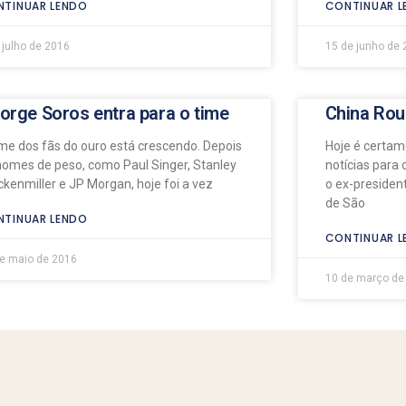
TINUAR LENDO
CONTINUAR L
 julho de 2016
15 de junho de 
orge Soros entra para o time
China Rou
ime dos fãs do ouro está crescendo. Depois
Hoje é certam
nomes de peso, como Paul Singer, Stanley
notícias para 
ckenmiller e JP Morgan, hoje foi a vez
o ex-presiden
de São
TINUAR LENDO
CONTINUAR L
e maio de 2016
10 de março de