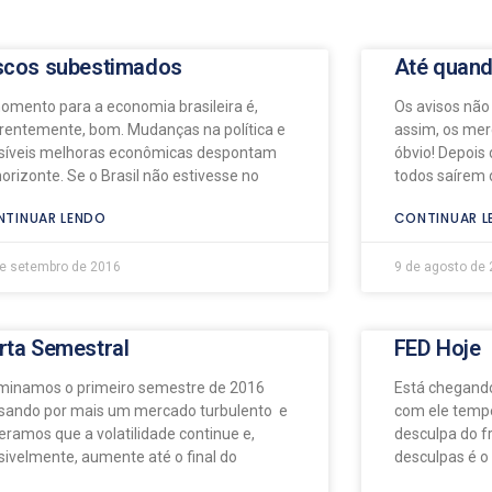
scos subestimados
Até quand
omento para a economia brasileira é,
Os avisos não
rentemente, bom. Mudanças na política e
assim, os mer
síveis melhoras econômicas despontam
óbvio! Depois 
horizonte. Se o Brasil não estivesse no
todos saírem 
TINUAR LENDO
CONTINUAR L
e setembro de 2016
9 de agosto de
rta Semestral
FED Hoje
minamos o primeiro semestre de 2016
Está chegando
sando por mais um mercado turbulento e
com ele tempe
eramos que a volatilidade continue e,
desculpa do f
sivelmente, aumente até o final do
desculpas é o