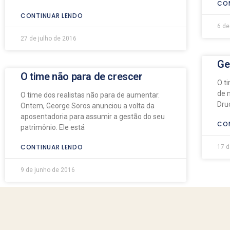
CON
CONTINUAR LENDO
6 de
27 de julho de 2016
Ge
O time não para de crescer
O t
de 
O time dos realistas não para de aumentar.
Dru
Ontem, George Soros anunciou a volta da
aposentadoria para assumir a gestão do seu
CON
patrimônio. Ele está
CONTINUAR LENDO
17 d
9 de junho de 2016