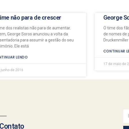
time não para de crescer
George So
ime dos realistas não para de aumentar.
O time dos fã
em, George Soros anunciou a volta da
de nomes de p
sentadoria para assumir a gestão do seu
Druckenmiller 
rimônio. Ele está
CONTINUAR L
TINUAR LENDO
17 de maio de 
 junho de 2016
Contato