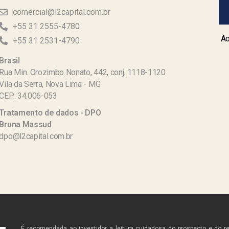
comercial@l2capital.com.br
+55 31 2555-4780
Ao
+55 31 2531-4790
Brasil
Rua Min. Orozimbo Nonato, 442, conj. 1118-1120
Vila da Serra, Nova Lima - MG
CEP: 34.006-053
Tratamento de dados - DPO
Bruna Massud
dpo@l2capital.com.br
É recomendada ao investidor a leitura cuidadosa do prospecto e do r