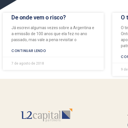
De onde vem o risco?
O 
Já escrevi algumas vezes sobre a Argentina e
O t
a emissão de 100 anos que ela fez no ano
Ont
passado, mas vale a pena revisitar o
apo
pat
CONTINUAR LENDO
CON
7 de agosto de 2018
9 de