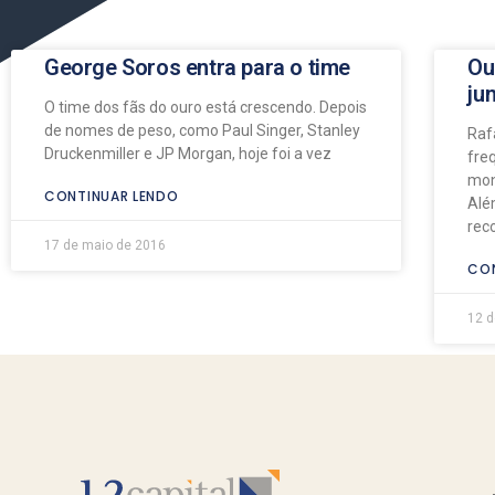
George Soros entra para o time
Ou
ju
O time dos fãs do ouro está crescendo. Depois
de nomes de peso, como Paul Singer, Stanley
Raf
Druckenmiller e JP Morgan, hoje foi a vez
fre
mon
CONTINUAR LENDO
Alé
rec
17 de maio de 2016
CON
12 d