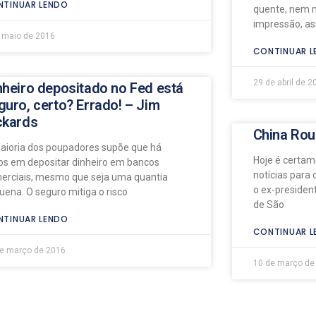
TINUAR LENDO
quente, nem mu
impressão, a
 maio de 2016
CONTINUAR L
29 de abril de 2
nheiro depositado no Fed está
guro, certo? Errado! – Jim
ckards
China Rou
aioria dos poupadores supõe que há
Hoje é certam
cos em depositar dinheiro em bancos
notícias para 
erciais, mesmo que seja uma quantia
o ex-presiden
uena. O seguro mitiga o risco
de São
TINUAR LENDO
CONTINUAR L
de março de 2016
10 de março de