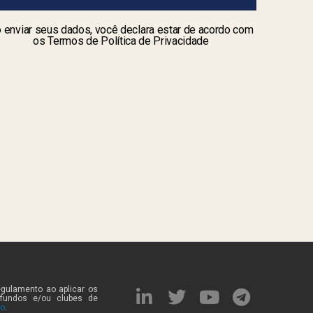
 enviar seus dados, você declara estar de acordo com
os Termos de Política de Privacidade
egulamento ao aplicar os
 fundos e/ou clubes de
to
.