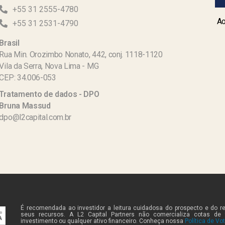
+55 31 2555-4780
Ao
+55 31 2531-4790
Brasil
Rua Min. Orozimbo Nonato, 442, conj. 1118-1120
Vila da Serra, Nova Lima - MG
CEP: 34.006-053
Tratamento de dados - DPO
Bruna Massud
dpo@l2capital.com.br
É recomendada ao investidor a leitura cuidadosa do prospecto e do r
seus recursos. A L2 Capital Partners não comercializa cotas de
investimento ou qualquer ativo financeiro. Conheça nossa
Política de Vo