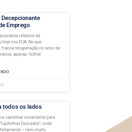
 Decepcionante
 de Emprego
cionante relatório de
 hoje nos EUA. No que
franca recuperação no setor de
ineiros, apenas 160mil
ENDO
016
a todos os lados
ce caminhar novamente para
Cachinhos Dourados”, onde
rfeitamente – nem muito