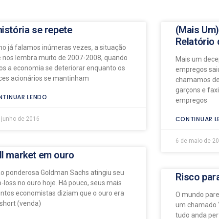
história se repete
(Mais Um)
Relatório
o já falamos inúmeras vezes, a situação
e nos lembra muito de 2007-2008, quando
Mais um decep
os a economia se deteriorar enquanto os
empregos saiu
ices acionários se mantinham
chamamos de 
garçons e fax
TINUAR LENDO
empregos
CONTINUAR L
 junho de 2016
6 de maio de 2
ll market em ouro
ão ponderosa Goldman Sachs atingiu seu
Risco par
p-loss no ouro hoje. Há pouco, seus mais
tintos economistas diziam que o ouro era
O mundo pare
short (venda)
um chamado “
tudo anda pe