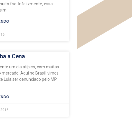
ito frio. Infelizmente, essa
ssim
ENDO
016
ba a Cena
ente um dia atípico, com muitas
o mercado. Aqui no Brasil, vimos
te Lula ser denunciado pelo MP
ENDO
 2016