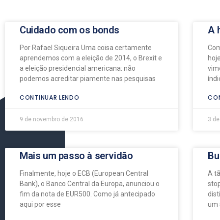
Cuidado com os bonds
A 
Por Rafael Siqueira Uma coisa certamente
Com
aprendemos com a eleição de 2014, o Brexit e
hoj
a eleição presidencial americana: não
vim
podemos acreditar piamente nas pesquisas
índ
CONTINUAR LENDO
CON
9 de novembro de 2016
3 de
Mais um passo à servidão
Bu
Finalmente, hoje o ECB (European Central
A t
Bank), o Banco Central da Europa, anunciou o
sto
fim da nota de EUR500. Como já antecipado
dis
aqui por esse
um 