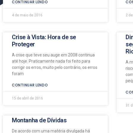
CONTINUAR LENDO
CON
4 de maio de 2016
2 de
Crise à Vista: Hora de se
Di
Proteger
se
Ri
A crise que teve seu auge em 2008 continua
até hoje. Praticamente nada foi feito para
A m
corrigir os erros, muito pelo contrário, os erros
ris
foram
com
peq
CONTINUAR LENDO
CON
15 de abril de 2016
31 
Montanha de Dívidas
De acordo com uma matéria divulgada há