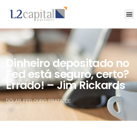
Dinheiro depositado no
Fed está seguro, certo?
Errado! – Jim Rickards
DÓLAR
,
FED
,
OURO
,
PRATA
,
QE