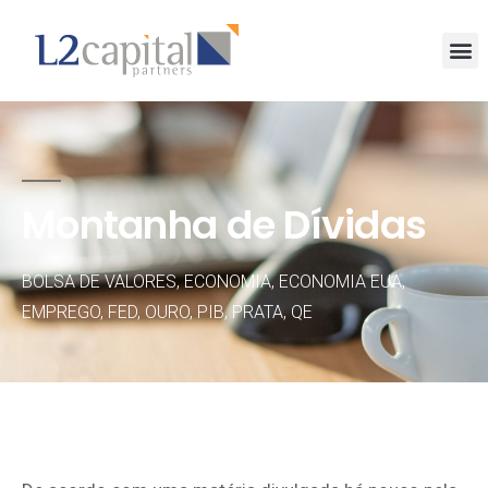
Montanha de Dívidas
BOLSA DE VALORES
,
ECONOMIA
,
ECONOMIA EUA
,
EMPREGO
,
FED
,
OURO
,
PIB
,
PRATA
,
QE