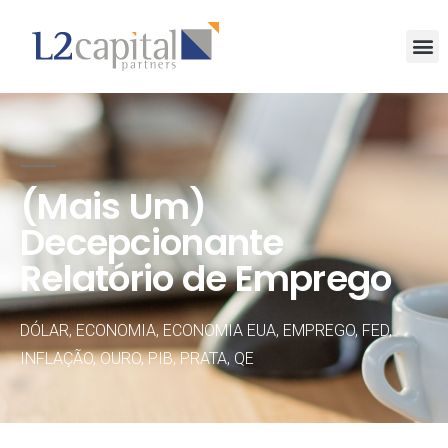
(Mais Um)
Decepcionante
Relatório de Emprego
DÓLAR
,
ECONOMIA
,
ECONOMIA EUA
,
EMPREGO
,
FED
,
INFLAÇÃO
,
OURO
,
PIB
,
PRATA
,
QE