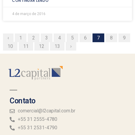
CONTINUAR LENDO
4 de março de 2016
‹
1
2
3
4
5
6
7
8
9
10
11
12
13
›
Contato
comercial@l2capital.com.br
+55 31 2555-4780
+55 31 2531-4790