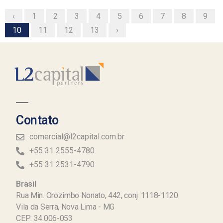
‹
1
2
3
4
5
6
7
8
9
10
11
12
13
›
Contato
comercial@l2capital.com.br
+55 31 2555-4780
+55 31 2531-4790
Brasil
Rua Min. Orozimbo Nonato, 442, conj. 1118-1120
Vila da Serra, Nova Lima - MG
CEP: 34.006-053