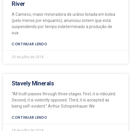
River
A Cameco, maior mineradora de urânio listada em bolsa
(pelo menos por enquanto), anunciou ontem que está
suspendendo por tempo indeterminado a produção de
sua
CONTINUAR LENDO
25 de julho de 2018
Stavely Minerals
“All truth passes through three stages. First, it is ridiculed.
Second, it is violently opposed. Third, it is accepted as
being self-evident.” Arthur Schopenhauer We
CONTINUAR LENDO
18 de julho de 2018