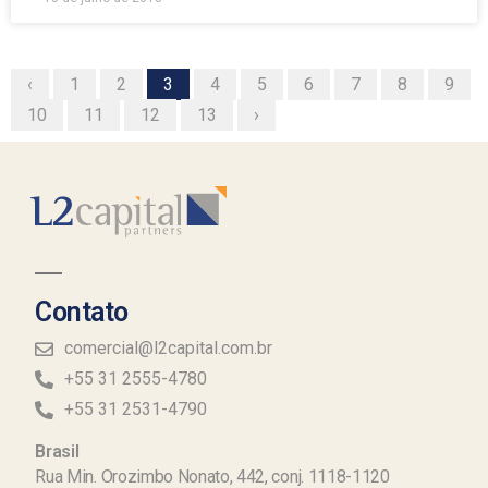
‹
1
2
3
4
5
6
7
8
9
10
11
12
13
›
Contato
comercial@l2capital.com.br
+55 31 2555-4780
+55 31 2531-4790
Brasil
Rua Min. Orozimbo Nonato, 442, conj. 1118-1120