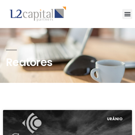
Reatores
URÂNIO