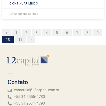
CONTINUAR LENDO
12 de agosto de 2015
‹
1
2
3
4
5
6
7
8
9
10
11
›
Contato
comercial@l2capital.com.br
+55 31 2555-4780
+55 31 2531-4790