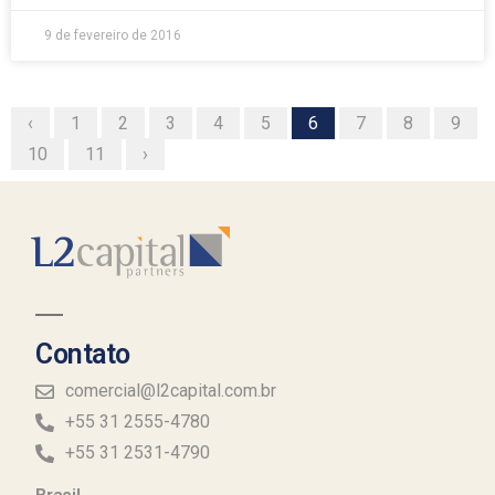
9 de fevereiro de 2016
‹
1
2
3
4
5
6
7
8
9
10
11
›
Contato
comercial@l2capital.com.br
+55 31 2555-4780
+55 31 2531-4790