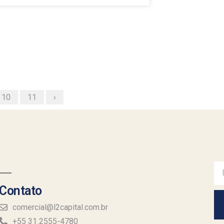
10
11
›
Contato
comercial@l2capital.com.br
+55 31 2555-4780