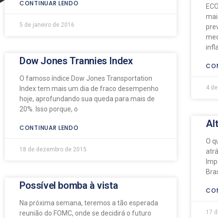
CONTINUAR LENDO
ECO
mai
5 de janeiro de 2016
pre
med
inf
Dow Jones Trannies Index
CON
O famoso índice Dow Jones Transportation
4 de
Index tem mais um dia de fraco desempenho
hoje, aprofundando sua queda para mais de
20%. Isso porque, o
Al
CONTINUAR LENDO
O q
18 de dezembro de 2015
atr
Imp
Bras
Possível bomba à vista
CON
Na próxima semana, teremos a tão esperada
17 
reunião do FOMC, onde se decidirá o futuro