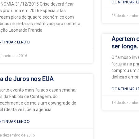
CONTINUAR L
NOMIA 31/12/2015 Crise deverá ficar
s profunda em 2016 Especialistas
28 de dezembro
veem piora do quadro econômico com
idas monetárias restritivas para conter a
lação Leonardo Francia
Apertem o
TINUAR LENDO
ser longa
 janeiro de 2016
O famoso inve
fortuna na pr
comprou um b
dinheiro empr
ta de Juros nos EUA
CONTINUAR L
uarto evento mais falado essa semana,
ás da Fabíola de Contagem, do
eachment e de mais um downgrade do
14 de dezembro
il (desta vez, pela agência
TINUAR LENDO
de dezembro de 2015