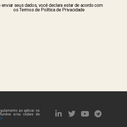
 enviar seus dados, você declara estar de acordo com
os Termos de Política de Privacidade
egulamento ao aplicar os
 fundos e/ou clubes de
to
.