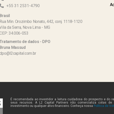
Ao
+55 31 2531-4790
Brasil
Rua Min. Orozimbo Nonato, 442, conj. 1118-1120
Vila da Serra, Nova Lima - MG
CEP: 34.006-053
Tratamento de dados - DPO
Bruna Massud
dpo@l2capital.com.br
É recomendada ao investidor a leitura cuidadosa do prospecto e do r
seus recursos. A L2 Capital Partners não comercializa cotas de
investimento ou qualquer ativo financeiro. Conheça nossa
Política de Vo