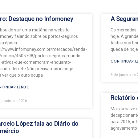
ro: Destaque no Infomoney
A Seguran
bou de sair uma matéria no website
Os mercados 
omoney falando sobre os portos-seguros
hoje. A grande
sa época:
testou sua bo
p://www.infomoney.com.br/mercados/renda-
queda de hoje
a/noticia/4505708/portos-seguros-mundo-
CONTINUAR L
a-ativos-que-comemoram-enquanto-
cado-derrete Não precisamos ir longe
a ver que o ouro ocupa
6 de janeiro de
TINUAR LENDO
Relatório 
 janeiro de 2016
Mais uma vez
decepcionante
para 2015, in
rcelo López fala ao Diário do
agravamento n
mércio