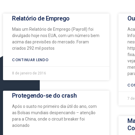
Relatório de Emprego
Ou
Mais um Relatório de Emprego (Payroll) foi
Aca
divulgado hoje nos EUA, com um número bem
Inf
acima das previsões do mercado. Foram
nes
criados 292 mil postos
htt
fix
CONTINUAR LENDO
vej
mer
8 de janeiro de 2016
par
CON
Protegendo-se do crash
7 de
Após o susto no primeiro dia útil do ano, com
as Bolsas mundiais despencando – atenção
para a China, onde o circuit breaker foi
Ma
acionado
Co