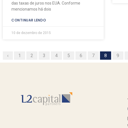
das taxas de juros nos EUA. Conforme
mencionamos há dois
CONTINUAR LENDO
10 de dezembro de 2015
‹
1
2
3
4
5
6
7
8
9