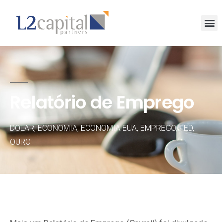
Relatório de Emprego
DÓLAR
,
ECONOMIA
,
ECONOMIA EUA
,
EMPREGO
,
FED
,
OURO