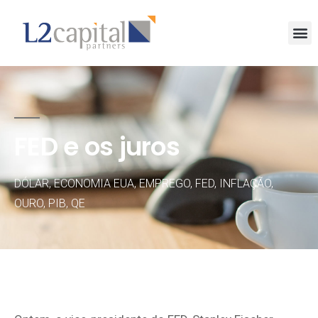
FED e os juros
DÓLAR
,
ECONOMIA EUA
,
EMPREGO
,
FED
,
INFLAÇÃO
,
OURO
,
PIB
,
QE