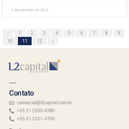
2 de setembro de 2015
‹
1
2
3
4
5
6
7
8
9
10
11
12
›
Contato
comercial@l2capital.com.br
+55 31 2555-4780
+55 31 2531-4790