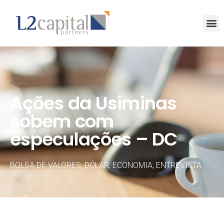
Ações da Usiminas
sobem com
especulações – DC
BOLSA DE VALORES
,
DÓLAR
,
ECONOMIA
,
ENTREVISTA