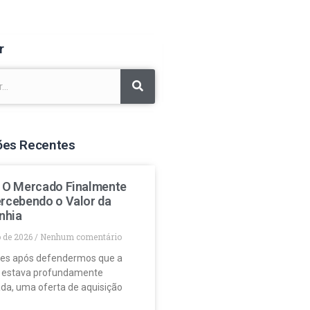
r
ões Recentes
: O Mercado Finalmente
ercebendo o Valor da
nhia
o de 2026
Nenhum comentário
es após defendermos que a
 estava profundamente
da, uma oferta de aquisição