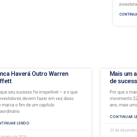
investi
CONTINU
nca Haverá Outro Warren
Mais um a
ffett
de suces
 que seu sucesso foi irrepetível — e o que
Por que o maio
investidores devem fazer em vez disso
movimento 22
e marca o fim de um capítulo
ano, mais uma
raordinário
CONTINUAR L
TINUAR LENDO
23 de dezembro
 janeiro de 2026