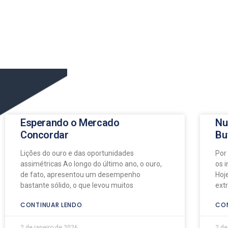
Esperando o Mercado
Nu
Concordar
Bu
Lições do ouro e das oportunidades
Por
assimétricas Ao longo do último ano, o ouro,
os 
de fato, apresentou um desempenho
Hoj
bastante sólido, o que levou muitos
ext
CONTINUAR LENDO
CON
2 de janeiro de 2026
2 de