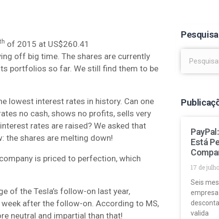
Pesquisa
th
of 2015 at US$260.41
ying off big time. The shares are currently
s portfolios so far. We still find them to be
 lowest interest rates in history. Can one
Publicaç
tes no cash, shows no profits, sells very
 interest rates are raised? We asked that
PayPal
: the shares are melting down!
Está P
Compa
company is priced to perfection, which
17 de julh
Seis mes
e of the Tesla’s follow-on last year,
empresa
 a week after the follow-on. According to MS,
desconta
valida
e neutral and impartial than that!