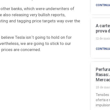
CONTINU
 other banks, which were underwriters of
 also releasing very bullish reports,
ing and tagging price targets way over the
A carte
prova d
believe Tesla isn´t going to hold on for
12 de mai
ertheless, we are going to stick to our
e prices are concerned.
CONTINU
Perfur
Rasas:
Mercad
25 de mar
Tensões 
oferta e 
impulsio