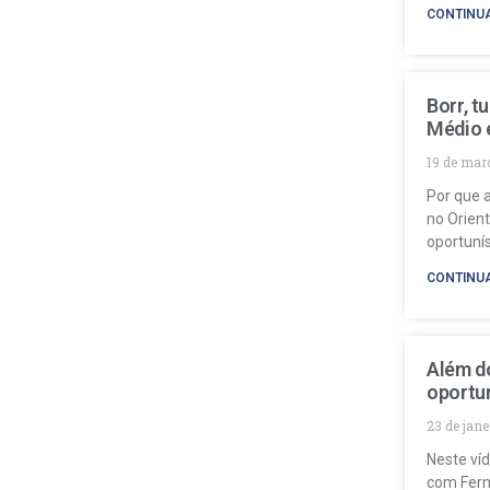
CONTINU
Borr, t
Médio 
19 de mar
Por que a
no Orien
oportuní
CONTINU
Além do
oportun
23 de jan
Neste ví
com Fern