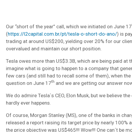
Our “short of the year” call, which we initiated on June 17
(
https://l2capital.com.br/pt/tesla-o-short-do-ano/
) is pa
trading at around US$200, yielding over 20% for our client
overvalued and maintain our short position.
Tesla owes more than US$3.3B, which are being paid at the
imagine what is going to happen to a company that genera
few cars (and still had to recall some of them), when the
th
question on June 17
and we are getting our answer now
We do admire Tesla`s CEO, Elon Musk, but we believe the 
hardly ever happens.
Of course, Morgan Stanley (MS), one of the banks in charg
released a report raising its target price by nearly 100%
the price objective was US$465!!! Wow!!! One can´t be mor