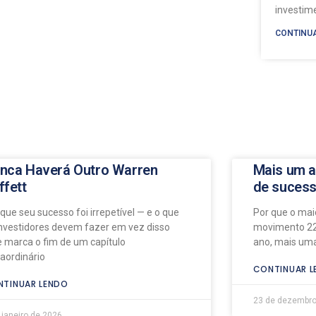
investi
CONTINU
nca Haverá Outro Warren
Mais um a
ffett
de suces
 que seu sucesso foi irrepetível — e o que
Por que o maio
investidores devem fazer em vez disso
movimento 22
e marca o fim de um capítulo
ano, mais uma
raordinário
CONTINUAR L
TINUAR LENDO
23 de dezembro
 janeiro de 2026