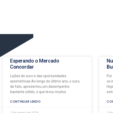
Esperando o Mercado
Nu
Concordar
Bu
Lições do ouro e das oportunidades
Por
assimétricas Ao longo do último ano, o ouro,
os 
de fato, apresentou um desempenho
Hoj
bastante sólido, o que levou muitos
ext
CONTINUAR LENDO
CON
2 de janeiro de 2026
2 de