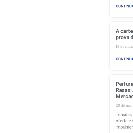
CONTINU
A carte
prova d
12 de mai
CONTINU
Perfur
Rasas:
Mercad
25 de mar
Tensões 
oferta e 
impulsio