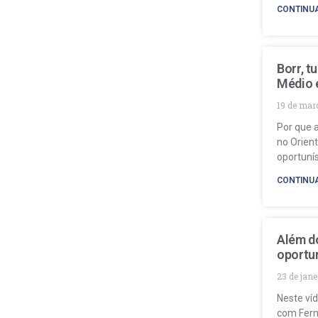
CONTINU
Borr, t
Médio 
19 de mar
Por que a
no Orien
oportuní
CONTINU
Além do
oportun
23 de jan
Neste ví
com Fern