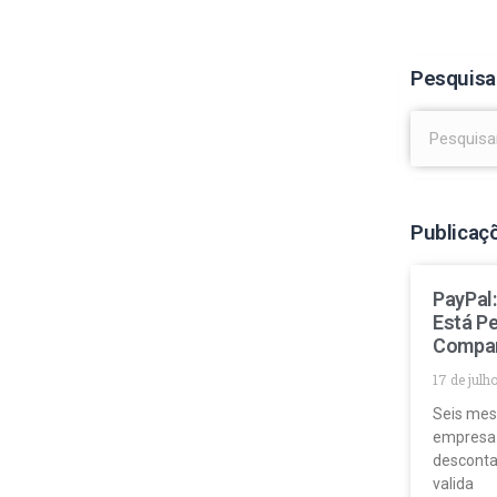
Pesquisa
Publicaç
PayPal
Está P
Compa
17 de julh
Seis mes
empresa
desconta
valida