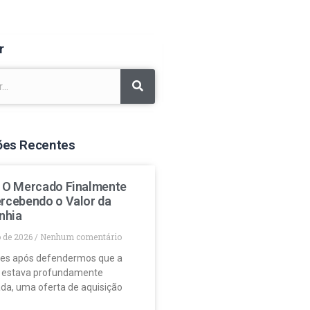
r
ões Recentes
: O Mercado Finalmente
ercebendo o Valor da
nhia
o de 2026
Nenhum comentário
es após defendermos que a
 estava profundamente
da, uma oferta de aquisição