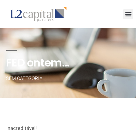
FED ontem…
SEM CATEGORIA
Inacreditável!