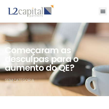
Começaram as
desculpas para o
aumento do QE?
SEM CATEGORIA