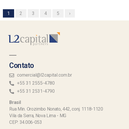
1
2
3
4
5
›
Contato
comercial@l2capital.com.br
+55 31 2555-4780
+55 31 2531-4790
Brasil
Rua Min. Orozimbo Nonato, 442, conj. 1118-1120
Vila da Serra, Nova Lima - MG
CEP: 34.006-053