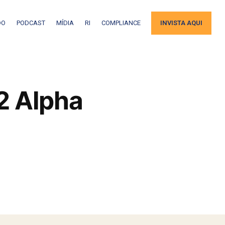
DO
PODCAST
MÍDIA
RI
COMPLIANCE
INVISTA AQUI
L2 Alpha