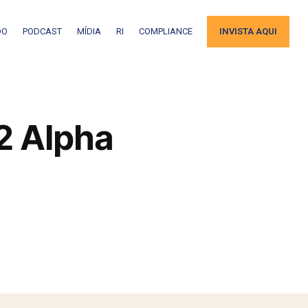
DO
PODCAST
MÍDIA
RI
COMPLIANCE
INVISTA AQUI
L2 Alpha