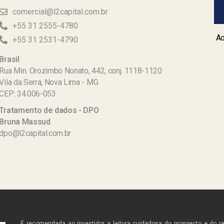
comercial@l2capital.com.br
+55 31 2555-4780
Ao
+55 31 2531-4790
Brasil
Rua Min. Orozimbo Nonato, 442, conj. 1118-1120
Vila da Serra, Nova Lima - MG
CEP: 34.006-053
Tratamento de dados - DPO
Bruna Massud
dpo@l2capital.com.br
É recomendada ao investidor a leitura cuidadosa do prospecto e do r