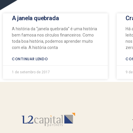
A janela quebrada
Cr
A história da “janela quebrada” é uma história
Há 
bem famosa nos círculos financeiros. Como
lei
toda boa história, podemos aprender muito
nos
com ela. A história conta
zero
CONTINUAR LENDO
CON
1 de setembro de 2017
9 de