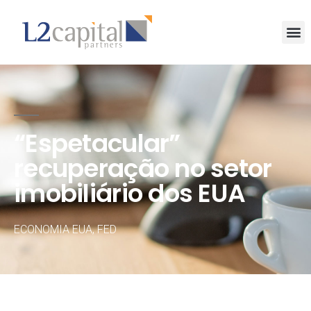
“Espetacular”
recuperação no setor
imobiliário dos EUA
ECONOMIA EUA
,
FED