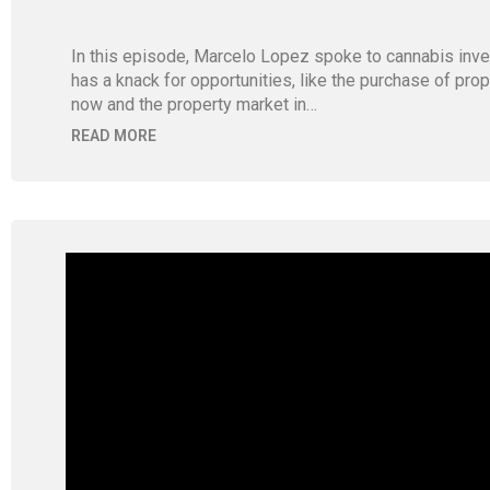
In this episode, Marcelo Lopez spoke to cannabis inve
has a knack for opportunities, like the purchase of pr
now and the property market in…
READ MORE