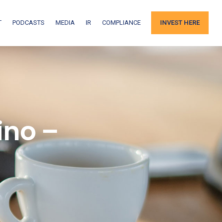
T
PODCASTS
MEDIA
IR
COMPLIANCE
INVEST HERE
ino –