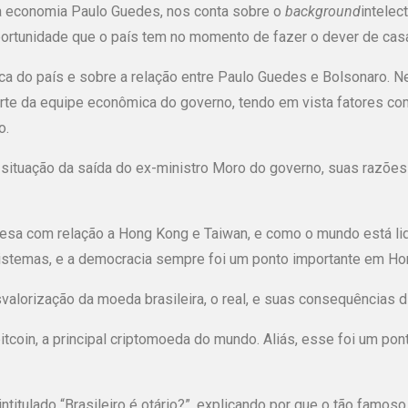
 da economia Paulo Guedes, nos conta sobre o
background
intelec
ortunidade que o país tem no momento de fazer o dever de casa
a do país e sobre a relação entre Paulo Guedes e Bolsonaro. Ne
te da equipe econômica do governo, tendo em vista fatores com
o.
 situação da saída do ex-ministro Moro do governo, suas razões 
hinesa com relação a Hong Kong e Taiwan, e como o mundo está l
 sistemas, e a democracia sempre foi um ponto importante em Ho
alorização da moeda brasileira, o real, e suas consequências di
bitcoin, a principal criptomoeda do mundo. Aliás, esse foi um pon
titulado “Brasileiro é otário?”, explicando por que o tão famoso j