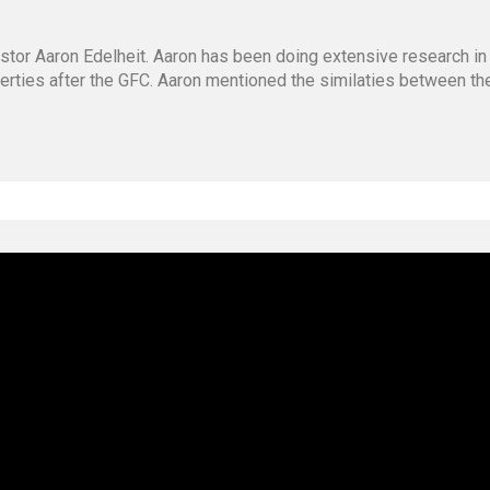
stor Aaron Edelheit. Aaron has been doing extensive research in
operties after the GFC. Aaron mentioned the similaties between t