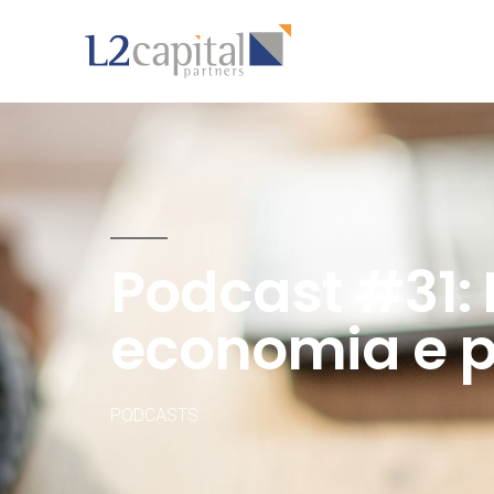
Podcast #31:
economia e po
PODCASTS