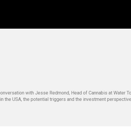
g conversation with Jesse Redmond, Head of Cannabis at Water 
 in the USA, the potential triggers and the investment perspecti