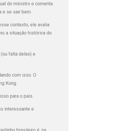
tual do ministro e comenta
 e se sair bem.
sse contexto, ele avalia
o a situação histórica do
(ou falta delas) e
idando com isso. O
ng Kong.
sso para o país.
to interessante e
eitinho brasileiro é, na