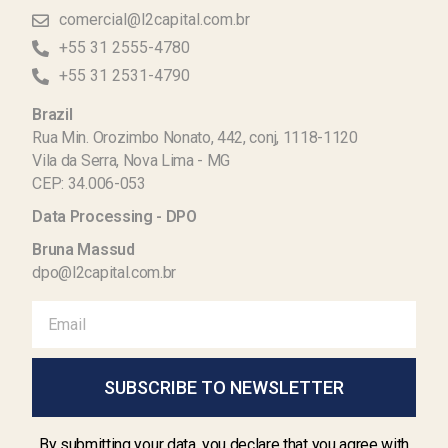
comercial@l2capital.com.br
+55 31 2555-4780
+55 31 2531-4790
Brazil
Rua Min. Orozimbo Nonato, 442, conj, 1118-1120
Vila da Serra, Nova Lima - MG
CEP: 34.006-053
Data Processing - DPO
Bruna Massud
dpo@l2capital.com.br
SUBSCRIBE TO NEWSLETTER
By submitting your data, you declare that you agree with