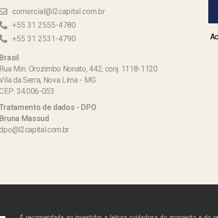
comercial@l2capital.com.br
+55 31 2555-4780
Ao
+55 31 2531-4790
Brasil
Rua Min. Orozimbo Nonato, 442, conj. 1118-1120
Vila da Serra, Nova Lima - MG
CEP: 34.006-053
Tratamento de dados - DPO
Bruna Massud
dpo@l2capital.com.br
É recomendada ao investidor a leitura cuidadosa do prospecto e do r