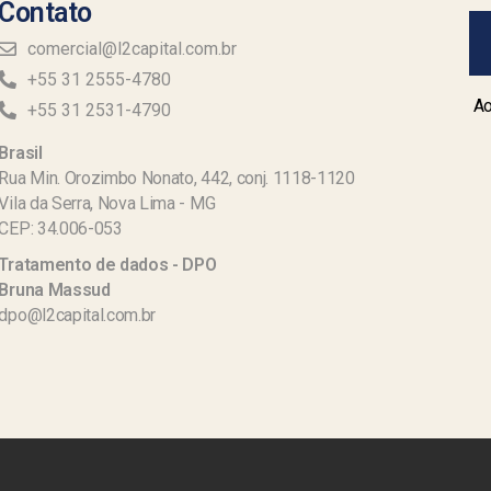
Contato
comercial@l2capital.com.br
+55 31 2555-4780
Ao
+55 31 2531-4790
Brasil
Rua Min. Orozimbo Nonato, 442, conj. 1118-1120
Vila da Serra, Nova Lima - MG
CEP: 34.006-053
Tratamento de dados - DPO
Bruna Massud
dpo@l2capital.com.br