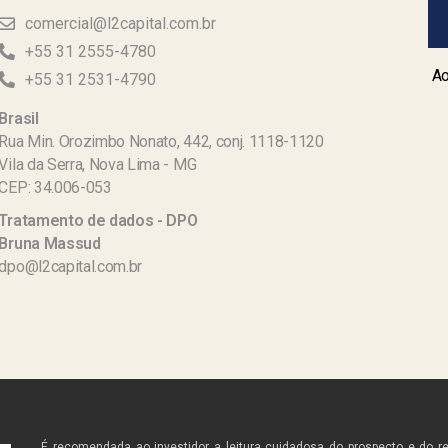
comercial@l2capital.com.br
+55 31 2555-4780
Ao
+55 31 2531-4790
Brasil
Rua Min. Orozimbo Nonato, 442, conj. 1118-1120
Vila da Serra, Nova Lima - MG
CEP: 34.006-053
Tratamento de dados - DPO
Bruna Massud
dpo@l2capital.com.br
É recomendada ao investidor a leitura cuidadosa do prospecto e do r