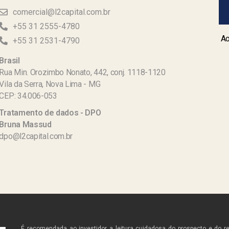
comercial@l2capital.com.br
+55 31 2555-4780
Ao
+55 31 2531-4790
Brasil
Rua Min. Orozimbo Nonato, 442, conj. 1118-1120
Vila da Serra, Nova Lima - MG
CEP: 34.006-053
Tratamento de dados - DPO
Bruna Massud
dpo@l2capital.com.br
É recomendada ao investidor a leitura cuidadosa do prospecto e do r